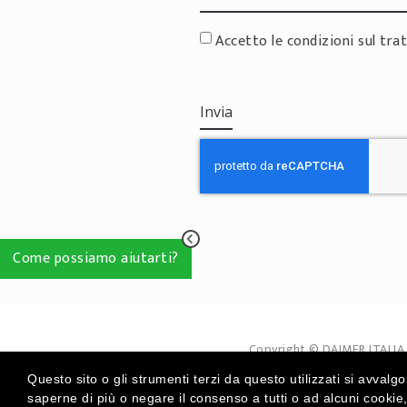
Accetto le condizioni sul tra
Come possiamo aiutarti?
Copyright © DAIMER ITALIA S
Design b
Questo sito o gli strumenti terzi da questo utilizzati si avvalgo
Privacy Policy
C
saperne di più o negare il consenso a tutti o ad alcuni cookie